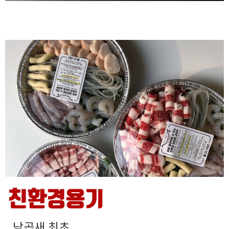
낙곱새 최초